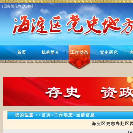
| 国务院信息 |
无障碍
首页
机构简介
工作动态
党史研究
您的位置 >>首页>工作动态>当前信息
海淀区史志办赴区